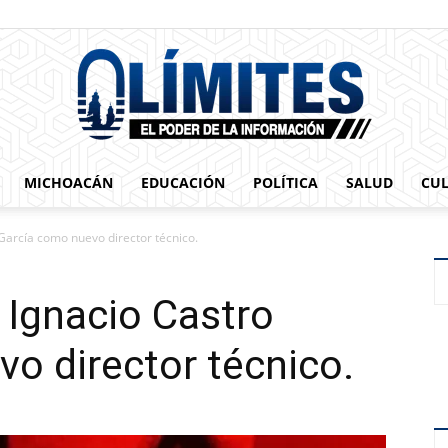
MICHOACÁN
EDUCACIÓN
POLÍTICA
SALUD
CU
0limites
 García como nuevo director técnico.
r Ignacio Castro
o director técnico.