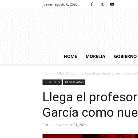
jueves, agosto 6, 2026
HOME
MORELIA
GOBIERNO
Inicio
DEPORTES
Llega el profesor Ignacio Castro
DEPORTES
DESTACADAS
Llega el profeso
García como nuev
Por
.
-
noviembre 21, 2024