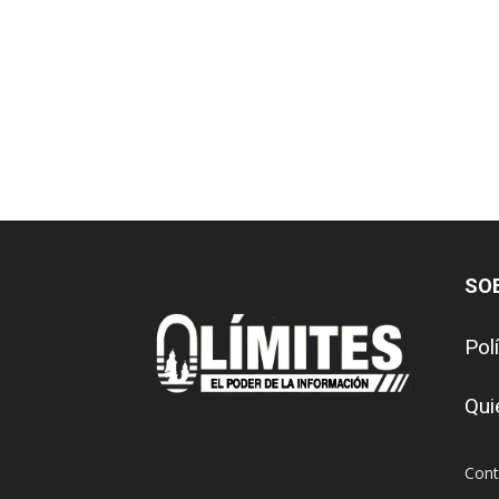
SO
Pol
Qui
Cont