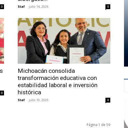
Staf
-
julio 14, 2026
0
0
s
Michoacán consolida
transformación educativa con
estabilidad laboral e inversión
histórica
0
Staf
-
julio 10, 2026
0
Página 1 de 59