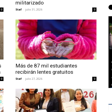
militarizado
Staf
-
julio 31, 2026
0
0
s
Más de 87 mil estudiantes
n
recibirán lentes gratuitos
Staf
-
julio 27, 2026
0
0