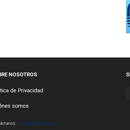
BRE NOSOTROS
S
ítica de Privacidad
énes somos
áctanos:
contacto@0limites.mx