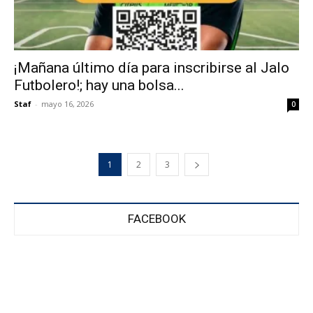
¡Mañana último día para inscribirse al Jalo
Futbolero!; hay una bolsa...
Staf
-
mayo 16, 2026
0
1
2
3
FACEBOOK