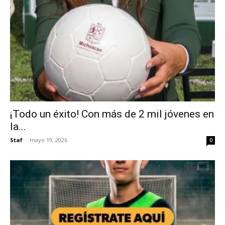
¡Todo un éxito! Con más de 2 mil jóvenes en
la...
Staf
-
mayo 19, 2026
0