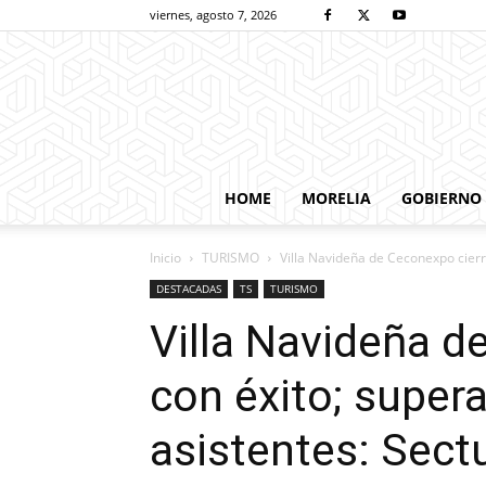
viernes, agosto 7, 2026
HOME
MORELIA
GOBIERNO
Inicio
TURISMO
Villa Navideña de Ceconexpo cierra
DESTACADAS
TS
TURISMO
Villa Navideña d
con éxito; supera
asistentes: Sect