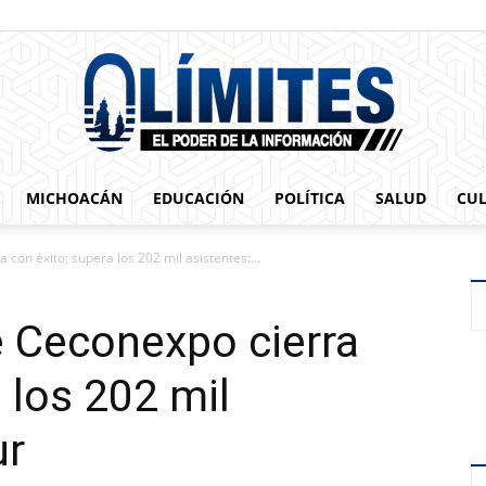
MICHOACÁN
EDUCACIÓN
POLÍTICA
SALUD
CU
0limites
 con éxito; supera los 202 mil asistentes:...
e Ceconexpo cierra
 los 202 mil
ur