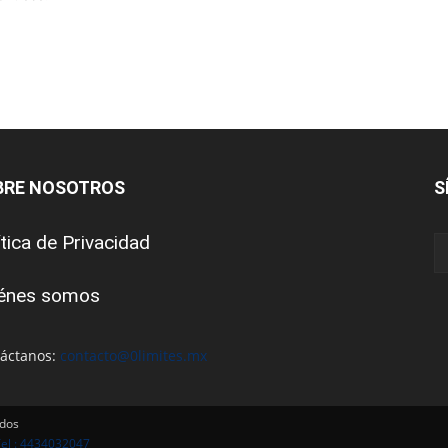
BRE NOSOTROS
S
ítica de Privacidad
énes somos
áctanos:
contacto@0limites.mx
ados
Tel : 4434032047