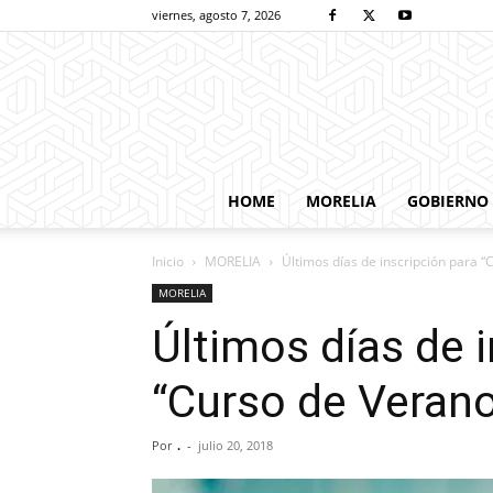
viernes, agosto 7, 2026
HOME
MORELIA
GOBIERNO
Inicio
MORELIA
Últimos días de inscripción para 
MORELIA
Últimos días de 
“Curso de Veran
Por
.
-
julio 20, 2018