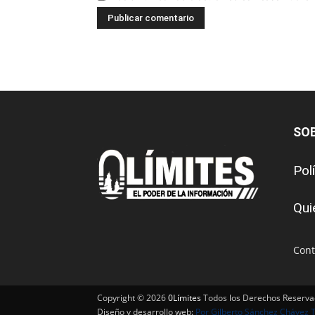
SO
Pol
Qui
Cont
Copyright © 2026
0Límites
Todos los Derechos Reserv
Diseño y desarrollo web:
Por Gilberto Sánchez Chávez 