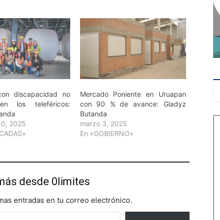
con discapacidad no
Mercado Poniente en Uruapan
n los teleféricos:
con 90 % de avance: Gladyz
tanda
Butanda
10, 2025
marzo 3, 2025
ACADAS»
En «GOBIERNO»
más desde 0limites
imas entradas en tu correo electrónico.