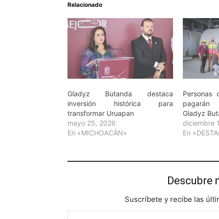
Relacionado
Gladyz Butanda destaca
Personas 
inversión histórica para
pagarán e
transformar Uruapan
Gladyz Bu
mayo 25, 2026
diciembre 
En «MICHOACÁN»
En «DEST
Descubre 
Suscríbete y recibe las últ
Escribe tu correo electrónico…