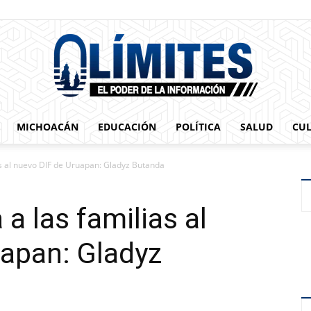
MICHOACÁN
EDUCACIÓN
POLÍTICA
SALUD
CU
0limites
as al nuevo DIF de Uruapan: Gladyz Butanda
 a las familias al
uapan: Gladyz