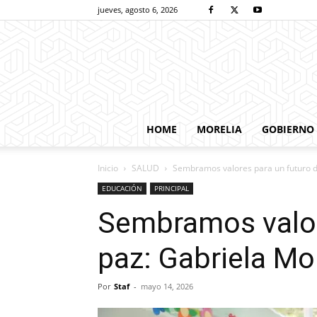
jueves, agosto 6, 2026
HOME
MORELIA
GOBIERNO
Inicio
SALUD
Sembramos valores para un futuro d
EDUCACIÓN
PRINCIPAL
Sembramos valor
paz: Gabriela Mo
Por
Staf
-
mayo 14, 2026