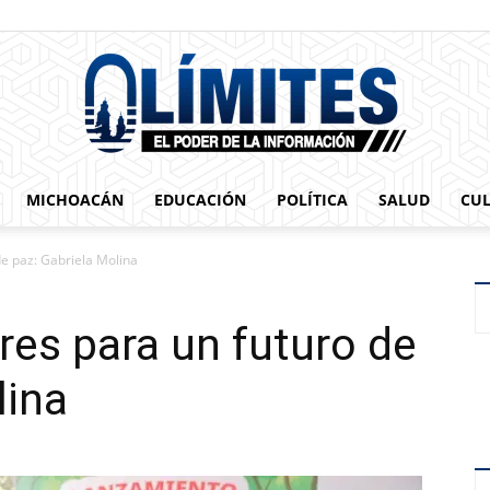
MICHOACÁN
EDUCACIÓN
POLÍTICA
SALUD
CU
0limites
e paz: Gabriela Molina
es para un futuro de
lina