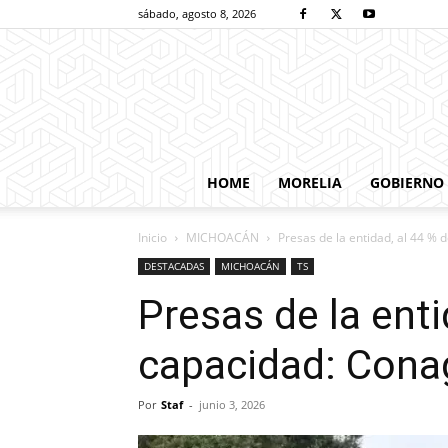
sábado, agosto 8, 2026
HOME
MORELIA
GOBIERNO
Inicio
MICHOACÁN
Presas de la entidad, al 44 %
DESTACADAS
MICHOACÁN
TS
Presas de la enti
capacidad: Con
Por
Staf
-
junio 3, 2026