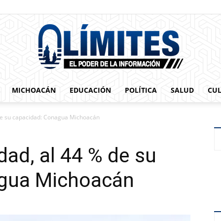
MICHOACÁN
EDUCACIÓN
POLÍTICA
SALUD
CU
0limites
 de su capacidad: Conagua Michoacán
dad, al 44 % de su
agua Michoacán