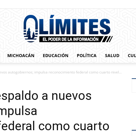
MICHOACÁN
EDUCACIÓN
POLÍTICA
SALUD
CU
0limites
evos autogobiernos; impulsa reconocimiento federal como cuarto nivel...
espaldo a nuevos
impulsa
federal como cuarto