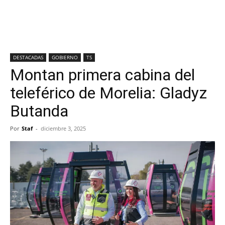
DESTACADAS
GOBIERNO
TS
Montan primera cabina del
teleférico de Morelia: Gladyz
Butanda
Por
Staf
-
diciembre 3, 2025