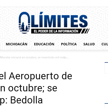
MICHOACÁN
EDUCACIÓN
POLÍTICA
SALUD
CU
0limites
relia iniciará en octubre; se invertirán mil mdp:...
el Aeropuerto de
en octubre; se
p: Bedolla