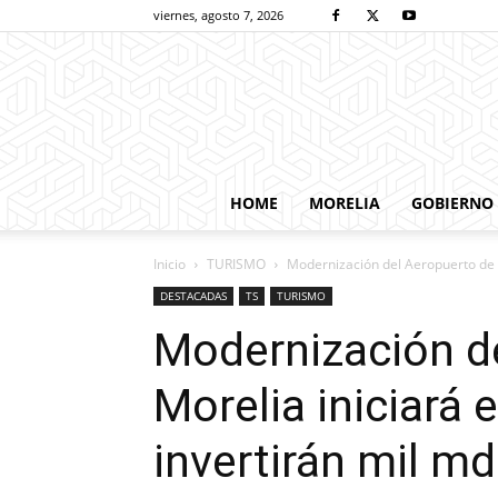
viernes, agosto 7, 2026
HOME
MORELIA
GOBIERNO
Inicio
TURISMO
Modernización del Aeropuerto de Mo
DESTACADAS
TS
TURISMO
Modernización d
Morelia iniciará 
invertirán mil md