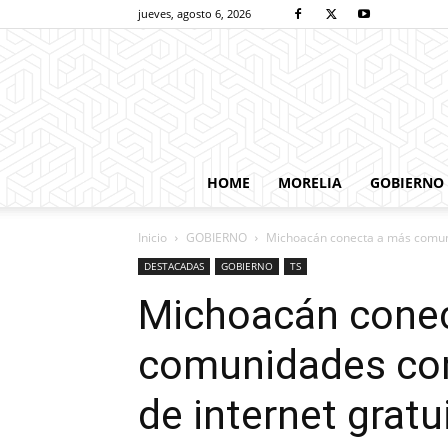
jueves, agosto 6, 2026
HOME
MORELIA
GOBIERNO
Inicio
GOBIERNO
Michoacán conecta a más comunid
DESTACADAS
GOBIERNO
TS
Michoacán cone
comunidades con
de internet gratu