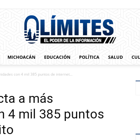
MICHOACÁN
EDUCACIÓN
POLÍTICA
SALUD
CU
0limites
ades con 4 mil 385 puntos de internet...
cta a más
 4 mil 385 puntos
ito