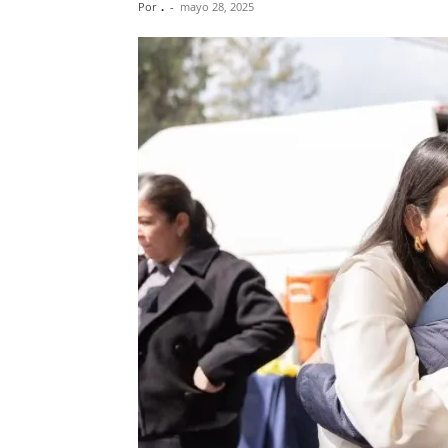
Por
.
-
mayo 28, 2025