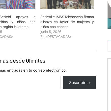
 Sedebi apoyos a
Sedebi e IMSS Michoacán firman
 niñas y niños con
alianza en favor de mujeres y
la región Huetamo
niños con cáncer
25
junio 5, 2026
ACADAS»
En «DESTACADAS»
más desde 0limites
imas entradas en tu correo electrónico.
Suscribirse