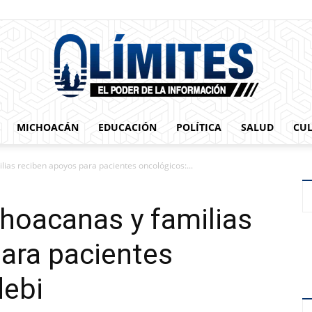
MICHOACÁN
EDUCACIÓN
POLÍTICA
SALUD
CU
0limites
ias reciben apoyos para pacientes oncológicos:...
hoacanas y familias
ara pacientes
debi