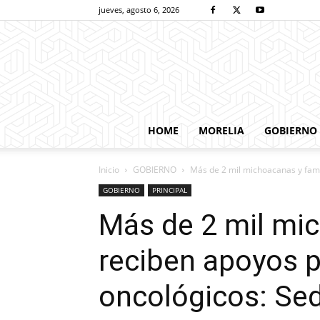
jueves, agosto 6, 2026
HOME
MORELIA
GOBIERNO
Inicio
GOBIERNO
Más de 2 mil michoacanas y famil
GOBIERNO
PRINCIPAL
Más de 2 mil mic
reciben apoyos p
oncológicos: Se