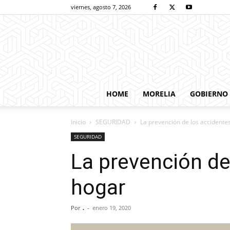
viernes, agosto 7, 2026
HOME
MORELIA
GOBIERNO
Inicio
SEGURIDAD
La prevención de los accidente
SEGURIDAD
La prevención de
hogar
Por
.
-
enero 19, 2020