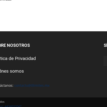
BRE NOSOTROS
S
ítica de Privacidad
énes somos
áctanos:
contacto@0limites.mx
ados
Tel : 4434032047