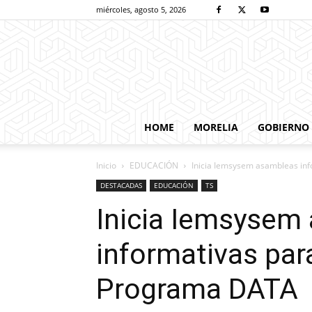
miércoles, agosto 5, 2026
HOME
MORELIA
GOBIERNO
Inicio
EDUCACIÓN
Inicia Iemsysem asambleas inf
DESTACADAS
EDUCACIÓN
TS
Inicia Iemsysem
informativas para
Programa DATA