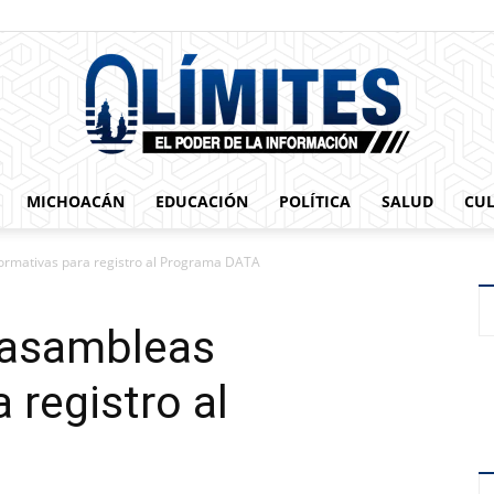
MICHOACÁN
EDUCACIÓN
POLÍTICA
SALUD
CU
0limites
ormativas para registro al Programa DATA
 asambleas
 registro al