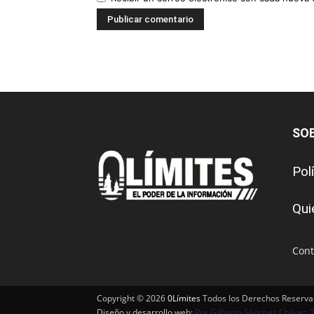
SO
Pol
Qui
Cont
Copyright © 2026
0Límites
Todos los Derechos Reserv
Diseño y desarrollo web:
Por Gilberto Sánchez Chávez 