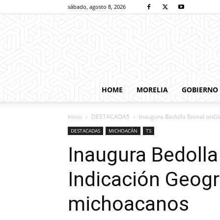
sábado, agosto 8, 2026
HOME
MORELIA
GOBIERNO
Inicio
DESTACADAS
Inaugura Bedolla Bienal oriG
DESTACADAS
MICHOACÁN
TS
Inaugura Bedolla 
Indicación Geogr
michoacanos