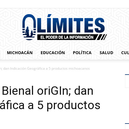
MICHOACÁN
EDUCACIÓN
POLÍTICA
SALUD
CU
0limites
In; dan Indicación Geográfica a 5 productos michoacanos
Bienal oriGIn; dan
áfica a 5 productos