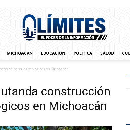
MICHOACÁN
EDUCACIÓN
POLÍTICA
SALUD
CU
0limites
cción de parques ecológicos en Michoacán
Butanda construcción
ógicos en Michoacán