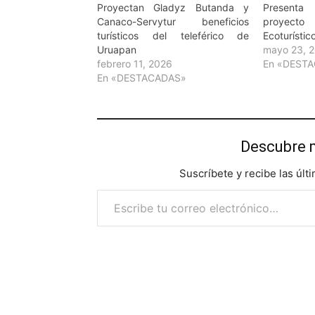
Proyectan Gladyz Butanda y
Present
Canaco-Servytur beneficios
proyect
turísticos del teleférico de
Ecoturísti
Uruapan
mayo 23, 
febrero 11, 2026
En «DEST
En «DESTACADAS»
Descubre 
Suscríbete y recibe las últ
Escribe tu correo electrónico…