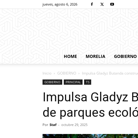
jueves, agosto 6, 2026
HOME
MORELIA
GOBIERNO
Inicio
GOBIERNO
Impulsa Gladyz Butanda constru
GOBIERNO
PRINCIPAL
TS
Impulsa Gladyz 
de parques ecol
Por
Staf
-
octubre 29, 2025