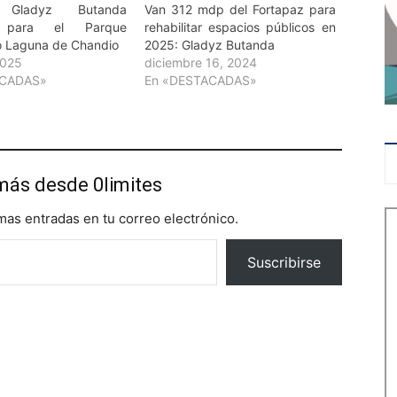
a Gladyz Butanda
Van 312 mdp del Fortapaz para
o para el Parque
rehabilitar espacios públicos en
co Laguna de Chandio
2025: Gladyz Butanda
2025
diciembre 16, 2024
ACADAS»
En «DESTACADAS»
más desde 0limites
imas entradas en tu correo electrónico.
Suscribirse