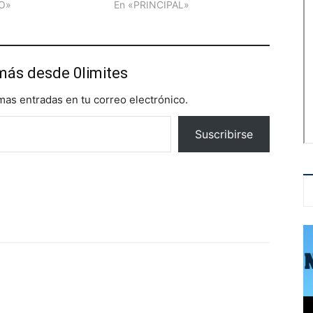
O»
En «PRINCIPAL»
más desde 0limites
imas entradas en tu correo electrónico.
Suscribirse