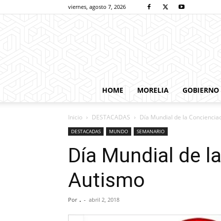
viernes, agosto 7, 2026
HOME
MORELIA
GOBIERNO
Inicio
DESTACADAS
Día Mundial de la Conciencia
DESTACADAS
MUNDO
SEMANARIO
Día Mundial de l
Autismo
Por
.
-
abril 2, 2018