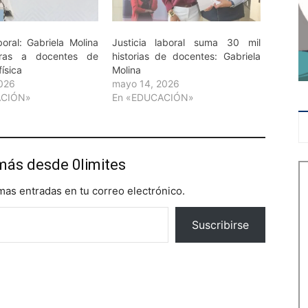
boral: Gabriela Molina
Justicia laboral suma 30 mil
oras a docentes de
historias de docentes: Gabriela
ísica
Molina
2026
mayo 14, 2026
ACIÓN»
En «EDUCACIÓN»
más desde 0limites
imas entradas en tu correo electrónico.
Suscribirse