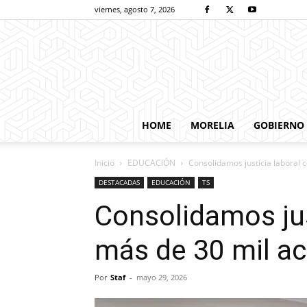
viernes, agosto 7, 2026
HOME
MORELIA
GOBIERNO
Inicio
EDUCACIÓN
Consolidamos justicia laboral 
DESTACADAS
EDUCACIÓN
TS
Consolidamos jus
más de 30 mil ac
Por
Staf
-
mayo 29, 2026