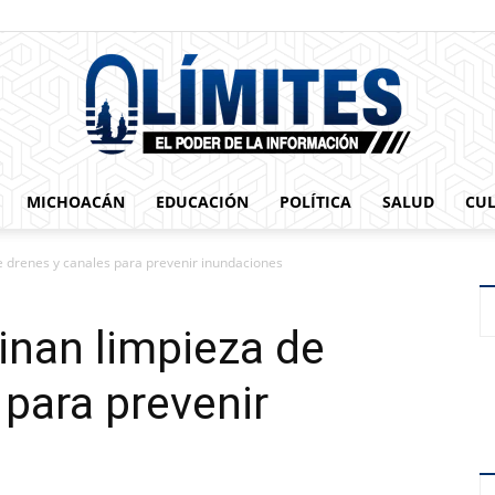
MICHOACÁN
EDUCACIÓN
POLÍTICA
SALUD
CU
0limites
 drenes y canales para prevenir inundaciones
inan limpieza de
 para prevenir