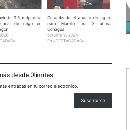
nvierte 3.5 mdp para
Garantizado el abasto de agua
r canal de riego en
para Morelia por 2 años:
egón
Conagua
 2026
octubre 9, 2024
ACADAS»
En «DESTACADAS»
más desde 0limites
imas entradas en tu correo electrónico.
Suscribirse