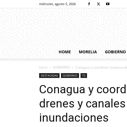
miércoles, agosto 5, 2026
HOME
MORELIA
GOBIERNO
Inicio
GOBIERNO
Conagua y coordinan limpieza de
DESTACADAS
GOBIERNO
TS
Conagua y coord
drenes y canales
inundaciones