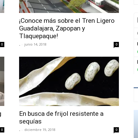
¡Conoce más sobre el Tren Ligero
Guadalajara, Zapopan y
Tlaquepaque!
.
-
junio 14, 2018
0
0
g
En busca de frijol resistente a
sequías
.
-
diciembre 19, 2018
0
0