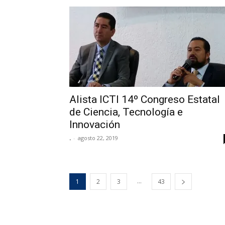
Alista ICTI 14º Congreso Estatal
de Ciencia, Tecnología e
Innovación
.
-
agosto 22, 2019
...
1
2
3
43