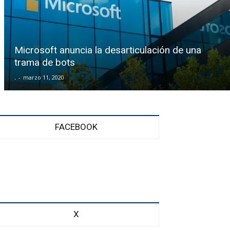
Microsoft anuncia la desarticulación de una
trama de bots
.
-
marzo 11, 2020
FACEBOOK
X