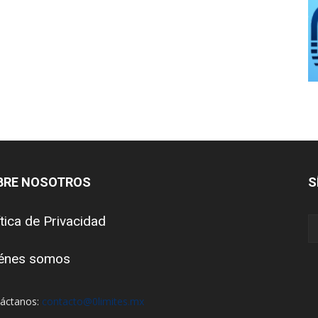
BRE NOSOTROS
S
ítica de Privacidad
énes somos
áctanos:
contacto@0limites.mx