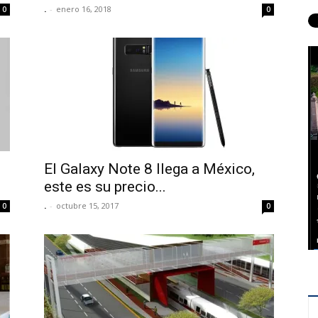
.
-
enero 16, 2018
0
0
El Galaxy Note 8 llega a México,
este es su precio...
.
-
octubre 15, 2017
0
0