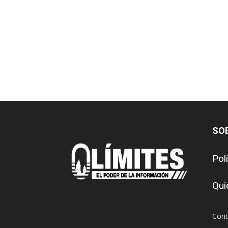
SO
Pol
Qui
Cont