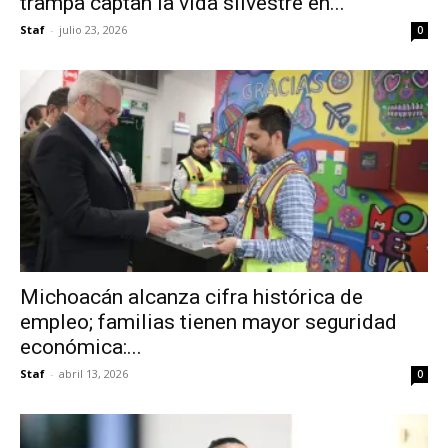
trampa captan la vida silvestre en...
Staf
-
julio 23, 2026
0
Michoacán alcanza cifra histórica de
empleo; familias tienen mayor seguridad
económica:...
Staf
-
abril 13, 2026
0