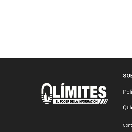
SO
Pol
Qui
Cont