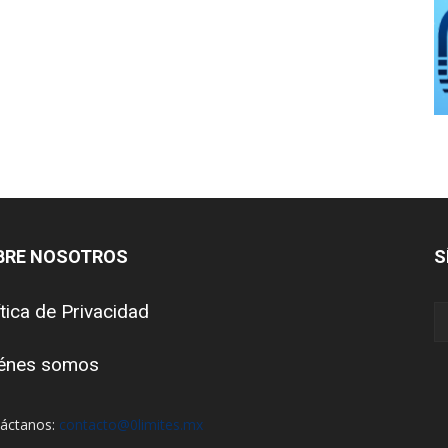
BRE NOSOTROS
S
ítica de Privacidad
énes somos
áctanos:
contacto@0limites.mx