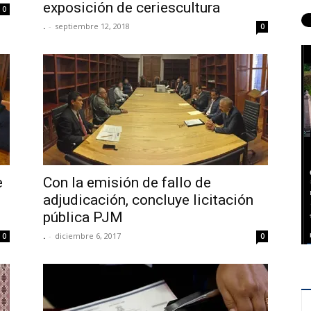
exposición de ceriescultura
0
.
-
septiembre 12, 2018
0
e
Con la emisión de fallo de
adjudicación, concluye licitación
pública PJM
.
-
diciembre 6, 2017
0
0