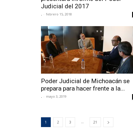
Judicial del 2017
.
-
febrero 15, 2018
Poder Judicial de Michoacán se
prepara para hacer frente a la...
.
-
mayo 3, 2019
...
1
2
3
21