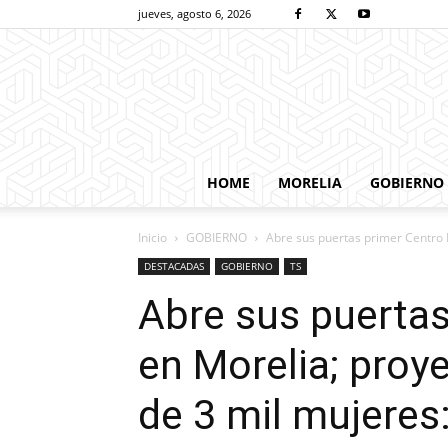
jueves, agosto 6, 2026
HOME
MORELIA
GOBIERNO
Inicio
GOBIERNO
Abre sus puertas primer Centro L
DESTACADAS
GOBIERNO
TS
Abre sus puertas
en Morelia; proy
de 3 mil mujeres