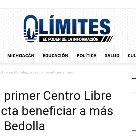
MICHOACÁN
EDUCACIÓN
POLÍTICA
SALUD
CU
0limites
ibre en Morelia; proyecta beneficiar a más...
 primer Centro Libre
ecta beneficiar a más
: Bedolla