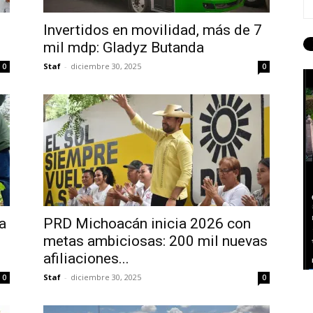
Invertidos en movilidad, más de 7
mil mdp: Gladyz Butanda
Staf
-
diciembre 30, 2025
0
0
a
PRD Michoacán inicia 2026 con
metas ambiciosas: 200 mil nuevas
afiliaciones...
Staf
-
diciembre 30, 2025
0
0