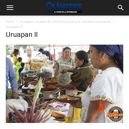
Inicio
Uruapan: ciudad de referencia para la cerveza artesanal
Uruapan II
Uruapan II