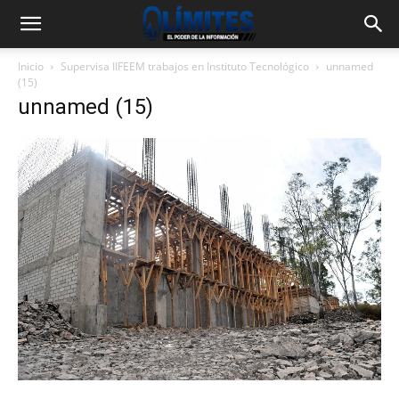
Inicio
Supervisa IIFEEM trabajos en Instituto Tecnológico
unnamed
(15)
unnamed (15)