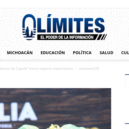
MICHOACÁN
EDUCACIÓN
POLÍTICA
SALUD
CU
0limites
 Calacas de Capula” busca superar expectativas
unnamed (4)