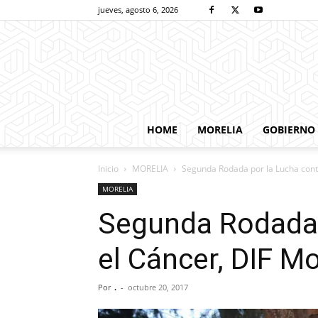
jueves, agosto 6, 2026
HOME
MORELIA
GOBIERNO
Inicio
MORELIA
Segunda Rodada por la Lucha contra
MORELIA
Segunda Rodada 
el Cáncer, DIF Mor
Por
.
-
octubre 20, 2017