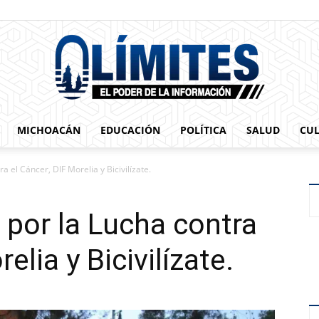
MICHOACÁN
EDUCACIÓN
POLÍTICA
SALUD
CU
0limites
 el Cáncer, DIF Morelia y Bicivilízate.
por la Lucha contra
elia y Bicivilízate.