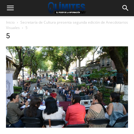
Inicio
Secretaría de Cultura presenta segunda edición de Anecdotarios
Visuales
5
5