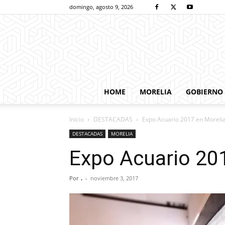
domingo, agosto 9, 2026
HOME
MORELIA
GOBIERNO
Inicio
DESTACADAS
Expo Acuario 2017 en Moreli
DESTACADAS
MORELIA
Expo Acuario 20
Por
.
-
noviembre 3, 2017