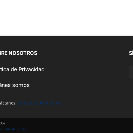
BRE NOSOTROS
S
ítica de Privacidad
énes somos
áctanos:
contacto@0limites.mx
ados
Tel : 4434032047