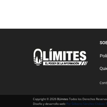
SO
Pol
Qui
Cont
Copyright © 2026
0Límites
Todos los Derechos Reserv
Diseño y desarrollo web:
Por Gilberto Sánchez Chávez 