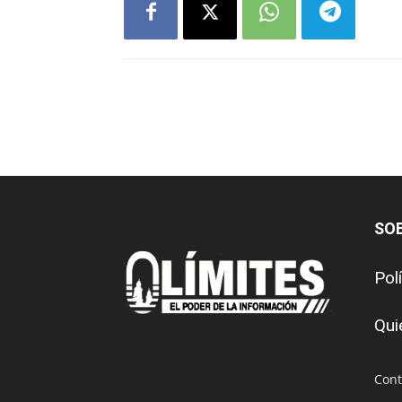
SO
Pol
Qui
Cont