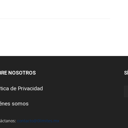
BRE NOSOTROS
S
ítica de Privacidad
énes somos
áctanos:
contacto@0limites.mx