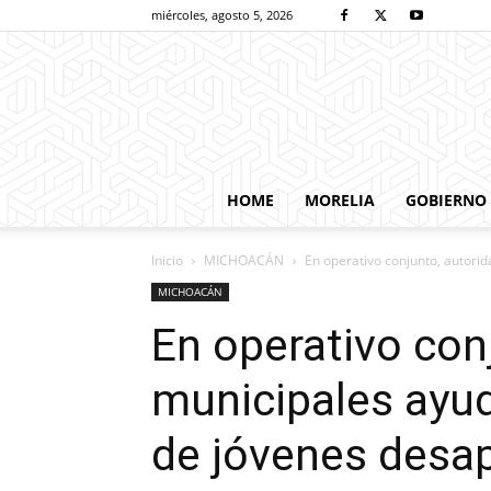
miércoles, agosto 5, 2026
HOME
MORELIA
GOBIERNO
Inicio
MICHOACÁN
En operativo conjunto, autori
MICHOACÁN
En operativo con
municipales ayud
de jóvenes desa