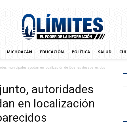
MICHOACÁN
EDUCACIÓN
POLÍTICA
SALUD
CU
0limites
dades municipales ayudan en localización de jóvenes desaparecidos
junto, autoridades
an en localización
parecidos