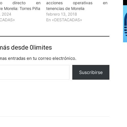
esto directo en
acciones operativas en
e Morelia: Torres Piña
tenencias de Morelia
, 2024
febrero 13, 2018
ACADAS»
En «DESTACADAS»
más desde 0limites
imas entradas en tu correo electrónico.
Suscribirse