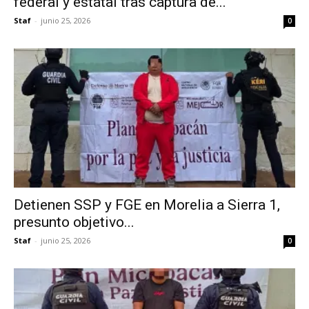
federal y estatal tras captura de...
Staf
-
junio 25, 2026
0
Detienen SSP y FGE en Morelia a Sierra 1,
presunto objetivo...
Staf
-
junio 25, 2026
0