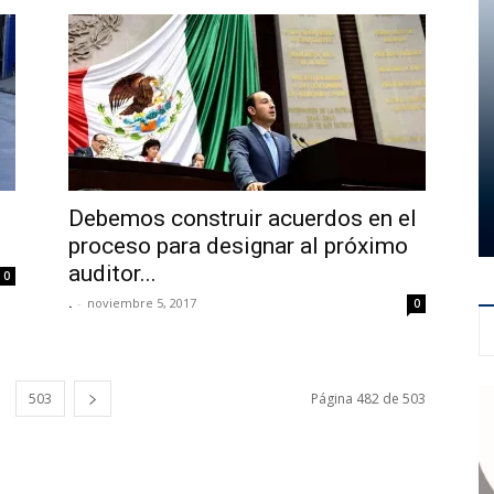
Debemos construir acuerdos en el
proceso para designar al próximo
auditor...
0
.
-
noviembre 5, 2017
0
503
Página 482 de 503