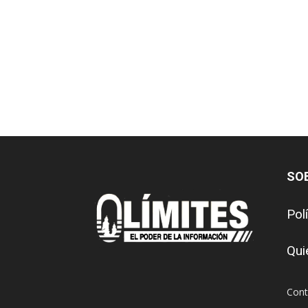
SO
Pol
Qui
Cont