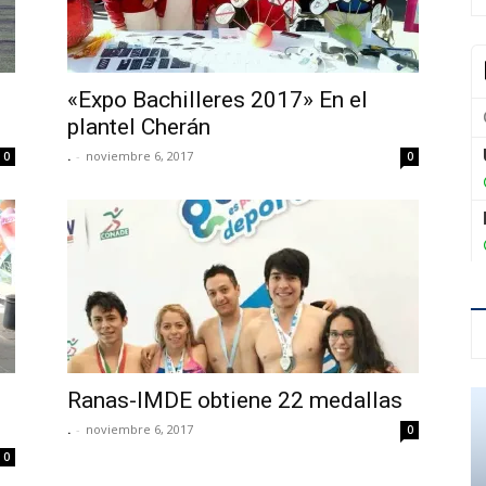
«Expo Bachilleres 2017» En el
plantel Cherán
.
-
noviembre 6, 2017
0
0
Ranas-IMDE obtiene 22 medallas
.
-
noviembre 6, 2017
0
0