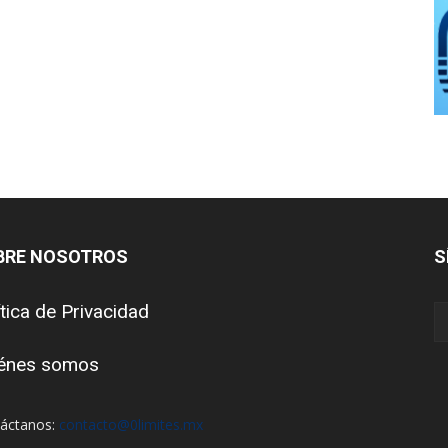
BRE NOSOTROS
S
ítica de Privacidad
énes somos
áctanos:
contacto@0limites.mx