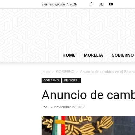
viernes, agosto 7, 2026
HOME
MORELIA
GOBIERNO
Inicio
GOBIERNO
Anuncio de cambios en el Gabin
GOBIERNO
PRINCIPAL
Anuncio de camb
Por
.
-
noviembre 27, 2017