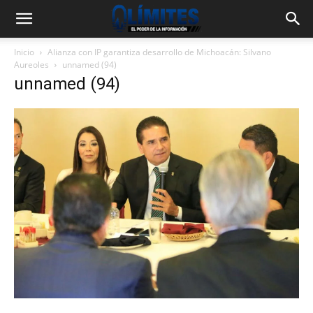
Inicio
Alianza con IP garantiza desarrollo de Michoacán: Silvano
Aureoles
unnamed (94)
unnamed (94)